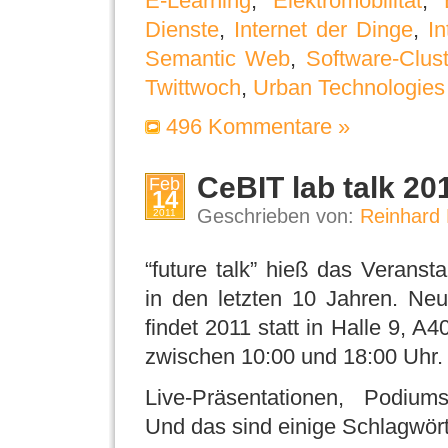
E-Learning
,
Elektromobilität
,
Dienste
,
Internet der Dinge
,
In
Semantic Web
,
Software-Clust
Twittwoch
,
Urban Technologies
496 Kommentare »
CeBIT lab talk 20
Feb
14
Geschrieben von:
Reinhard 
2011
“future talk” hieß das Veranst
in den letzten 10 Jahren. Ne
findet 2011 statt in Halle 9, A
zwischen 10:00 und 18:00 Uhr.
Live-Präsentationen, Podiums
Und das sind einige Schlagwör