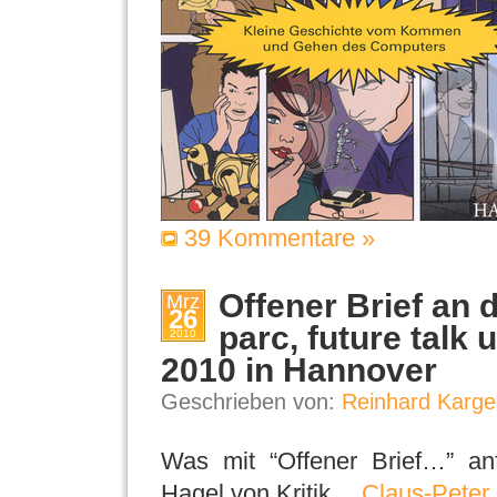
39 Kommentare »
Offener Brief an d
Mrz
26
parc, future talk
2010
2010 in Hannover
Geschrieben von:
Reinhard Karge
Was mit “Offener Brief…” an
Hagel von Kritik…
Claus-Peter 