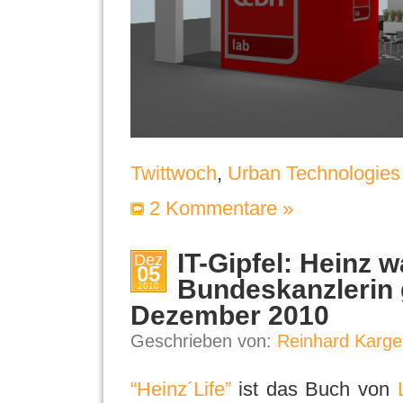
Twittwoch
,
Urban Technologies
2 Kommentare »
IT-Gipfel: Heinz w
Dez
05
Bundeskanzlerin g
2010
Dezember 2010
Geschrieben von:
Reinhard Karge
“Heinz´Life”
ist das Buch von