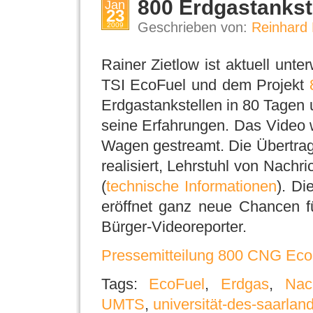
800 Erdgastankst
Jan
23
Geschrieben von:
Reinhard 
2009
Rainer Zietlow ist aktuell un
TSI EcoFuel und dem Projekt
Erdgastankstellen in 80 Tagen 
seine Erfahrungen. Das Video
Wagen gestreamt. Die Übertrag
realisiert, Lehrstuhl von Nachr
(
technische Informationen
). Di
eröffnet ganz neue Chancen f
Bürger-Videoreporter.
Pressemitteilung 800 CNG Eco
Tags:
EcoFuel
,
Erdgas
,
Nac
UMTS
,
universität-des-saarlan