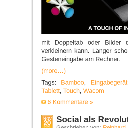
mit Doppeltab oder Bilder d
verkleinern kann. Länger scho
Gesteneingabe am Rechner.
(more…)
Tags:
Bamboo
,
Eingabegerät
Tablett
,
Touch
,
Wacom
6 Kommentare »
Social als Revolu
Nov
20
Geschrieben von:
Reinhard 
2009