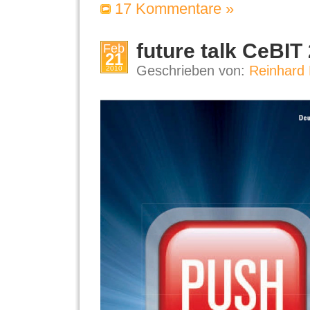
17 Kommentare »
future talk CeBIT
Feb
21
Geschrieben von:
Reinhard 
2010