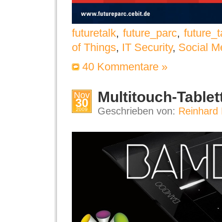
futuretalk
,
future_parc
,
future_t
of Things
,
IT Security
,
Social M
40 Kommentare »
Multitouch-Table
Nov
30
Geschrieben von:
Reinhard 
2009