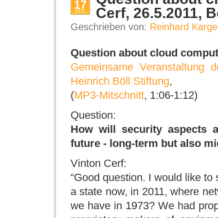
17
Cerf, 26.5.2011, B
2011
Geschrieben von:
Reinhard Karge
Question about cloud computin
Gemeinsame Veranstaltung d
Heinrich Böll Stiftung
,
(
MP3-Mitschnitt
, 1:06-1:12)
Question:
How will security aspects 
future - long-term but also m
Vinton Cerf:
“Good question. I would like to 
a state now, in 2011, where ne
we have in 1973? We had prop