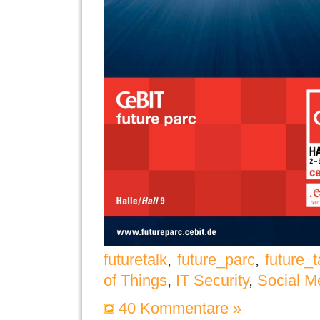
futuretalk
,
future_parc
,
future_t
of Things
,
IT Security
,
Social M
40 Kommentare »