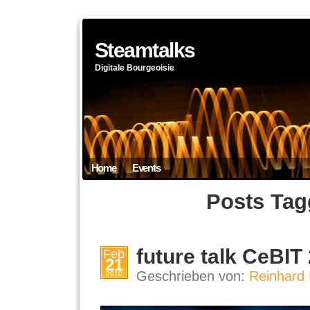
Steamtalks
Digitale Bourgeoisie
Home
Events
Posts Tag
future talk CeBIT
Feb
21
Geschrieben von:
Reinhard 
2010