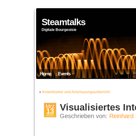
Steamtalks
Digitale Bourgeoisie
Home
Events
«
Krisenhumor und Anschauungsunterricht
Visualisiertes In
Mrz
13
Geschrieben von:
Reinhard 
2009