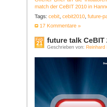
match der CeBIT 2010 in Hann
Tags:
cebit
,
cebit2010
,
future-p
17 Kommentare »
future talk CeBIT
Feb
21
Geschrieben von:
Reinhard 
2010