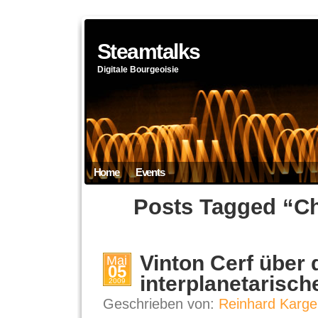
Steamtalks
Digitale Bourgeoisie
Home
Events
Posts Tagged “Chi
Vinton Cerf über 
Mai
05
interplanetarisch
2009
Geschrieben von:
Reinhard Karge