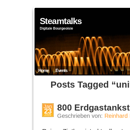
Steamtalks
Digitale Bourgeoisie
Home
Events
Posts Tagged “uni
800 Erdgastankst
Jan
23
Geschrieben von:
Reinhard 
2009