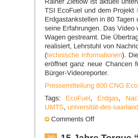
Rainer Zietlow ist aktuell un
TSI EcoFuel und dem Projekt
Erdgastankstellen in 80 Tagen 
seine Erfahrungen. Das Video
Wagen gestreamt. Die Übertrag
realisiert, Lehrstuhl von Nachr
(
technische Informationen
). Di
eröffnet ganz neue Chancen f
Bürger-Videoreporter.
Pressemitteilung 800 CNG Eco
Tags:
EcoFuel
,
Erdgas
,
Nac
UMTS
,
universität-des-saarlan
Comments Off
15 Jahre Torque 
Jan