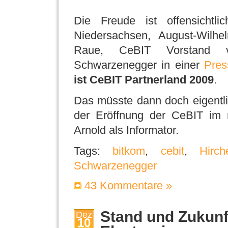
Die Freude ist offensichtlic
Niedersachsen, August-Wilh
Raue, CeBIT Vorstand 
Schwarzenegger in einer
Pres
ist CeBIT Partnerland 2009
.
Das müsste dann doch eigentl
der Eröffnung der CeBIT im
Arnold als Informator.
Tags:
bitkom
,
cebit
,
Hirch
Schwarzenegger
43 Kommentare »
Stand und Zukun
Dez
10