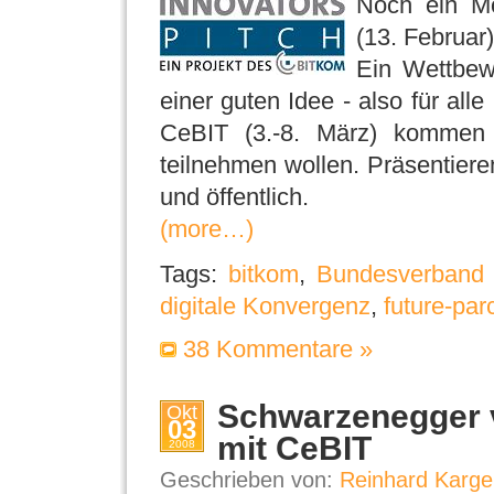
Noch ein Mo
(13. Februar)
Ein Wettbe
einer guten Idee - also für alle
CeBIT (3.-8. März) kommen
teilnehmen wollen. Präsentieren
und öffentlich.
(more…)
Tags:
bitkom
,
Bundesverband I
digitale Konvergenz
,
future-par
38 Kommentare »
Schwarzenegger v
Okt
03
mit CeBIT
2008
Geschrieben von:
Reinhard Karge