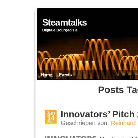
Steamtalks
Digitale Bourgeoisie
Home
Events
Posts T
Innovators’ Pitch
Jan
14
Geschrieben von:
Reinhard 
2009