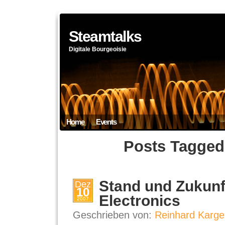
Steamtalks
Digitale Bourgeoisie
Home
Events
Posts Tagged “
Stand und Zukun
Dez
10
Electronics
2007
Geschrieben von:
Reinhard Karge