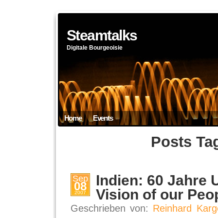
Steamtalks
Digitale Bourgeoisie
Home
Events
Posts Ta
Indien: 60 Jahre 
Sep
08
Vision of our Peo
2007
Geschrieben von:
Reinhard Karg