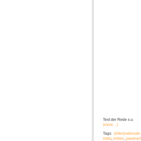
Text der Rede s.u.
(more…)
Tags:
(Inter)nationa
india
,
indien
,
jawaharl