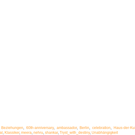
le Beziehungen
,
60th-anniversary
,
ambassador
,
Berlin
,
celebration
,
Haus-der-Ku
al
,
Klassiker
,
meera
,
nehru
,
shankar
,
Tryst_with_destiny
,
Unabhängigkeit