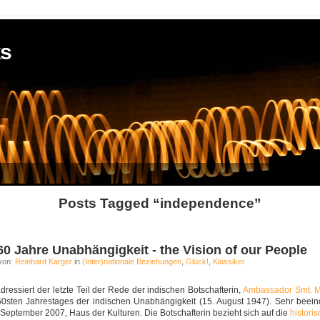
ks
Posts Tagged “independence”
 60 Jahre Unabhängigkeit - the Vision of our People
von:
Reinhard Karger
in
(Inter)nationale Beziehungen
,
Glück!
,
Klassiker
adressiert der letzte Teil der Rede der indischen Botschafterin,
Ambassador Smt. M
 60sten Jahrestages der indischen Unabhängigkeit (15. August 1947). Sehr beei
. September 2007, Haus der Kulturen. Die Botschafterin bezieht sich auf die
histori