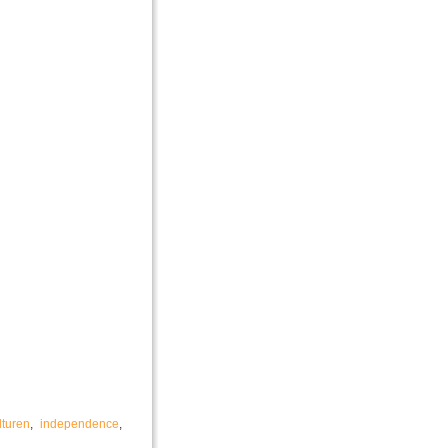
lturen
,
independence
,