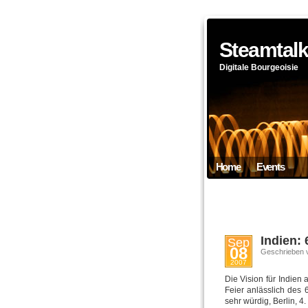
Steamtal
Digitale Bourgeoisie
Home
Events
Indien:
Sep
08
Geschrieben 
2007
Die Vision für Indien 
Feier anlässlich des
sehr würdig, Berlin, 4