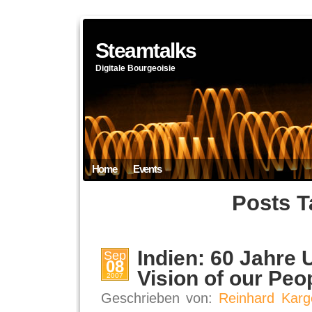
Steamtalks
Digitale Bourgeoisie
Home
Events
Posts T
Indien: 60 Jahre 
Sep
08
Vision of our Peo
2007
Geschrieben von:
Reinhard Karg