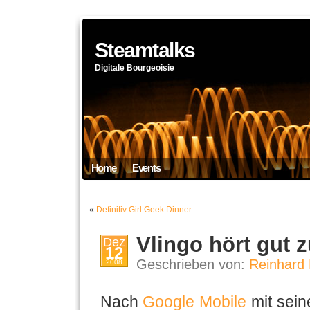
Steamtalks
Digitale Bourgeoisie
Home
Events
«
Definitiv Girl Geek Dinner
Vlingo hört gut 
Dez
12
Geschrieben von:
Reinhard 
2008
Nach
Google Mobile
mit sein