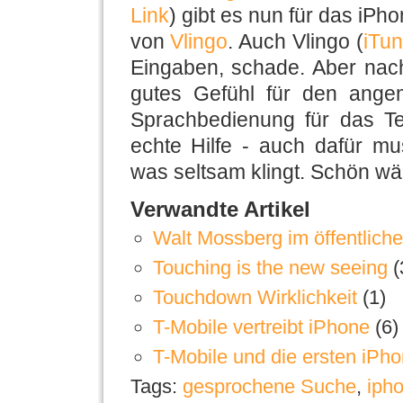
Link
) gibt es nun für das iPh
von
Vlingo
. Auch Vlingo (
iTun
Eingaben, schade. Aber nac
gutes Gefühl für den ange
Sprachbedienung für das Tel
echte Hilfe - auch dafür m
was seltsam klingt. Schön wä
Verwandte Artikel
Walt Mossberg im öffentlic
Touching is the new seeing
(
Touchdown Wirklichkeit
(1)
T-Mobile vertreibt iPhone
(6)
T-Mobile und die ersten iP
Tags:
gesprochene Suche
,
iph