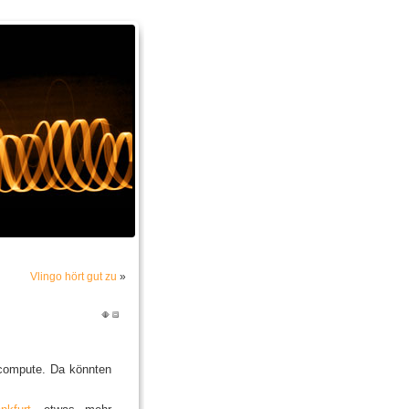
Vlingo hört gut zu
»
s compute. Da könnten