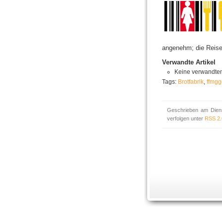
angenehm; die Reise 
Verwandte Artikel
Keine verwandten 
Tags:
Brotfabrik
,
ffmgg
Geschrieben am Diens
verfolgen unter
RSS 2.