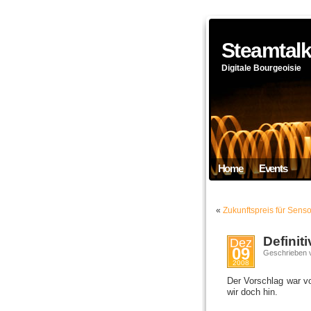
Steamtal
Digitale Bourgeoisie
Home
Events
«
Zukunftspreis für Sens
Definit
Dez
09
Geschrieben 
2008
Der Vorschlag war 
wir doch hin.