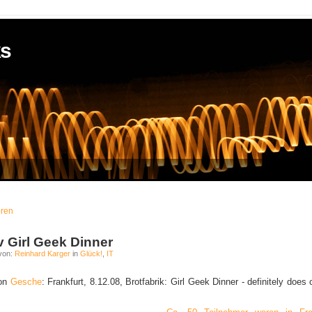
ks
oren
iv Girl Geek Dinner
von:
Reinhard Karger
in
Glück!
,
IT
von
Gesche
: Frankfurt, 8.12.08, Brotfabrik: Girl Geek Dinner - definitely doe