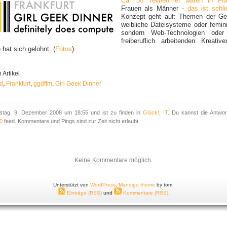
Ca. 50 Teilnehmer waren in Fra
Frauen als Männer -
das ist schli
Konzept geht auf: Themen der Ge
weibliche Dateisysteme oder femin
sondern Web-Technologien ode
freiberuflich arbeitenden Kreat
hat sich gelohnt. (
Fotos
)
Artikel
d
,
Frankfurt
,
ggdffm
,
Girl Geek Dinner
tag, 9. Dezember 2008 um 18:55 und ist zu finden in
Glück!
,
IT
. Du kannst die Antw
0
feed. Kommentare und Pings sind zur Zeit nicht erlaubt.
Keine Kommentare möglich.
Unterstützt von
WordPress
,
Mandigo theme
by tom.
Einträge (RSS)
und
Kommentare (RSS)
.