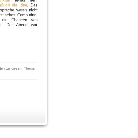
nkfurt
, etwas mehr
eßlich die Idee
. Das
spräche waren nicht
istisches Computing,
r die Chancen von
iven. Der Abend war
orten zu diesem Thema