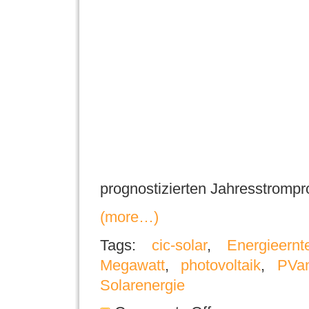
prognostizierten Jahresstromp
(more…)
Tags:
cic-solar
,
Energieernt
Megawatt
,
photovoltaik
,
PVa
Solarenergie