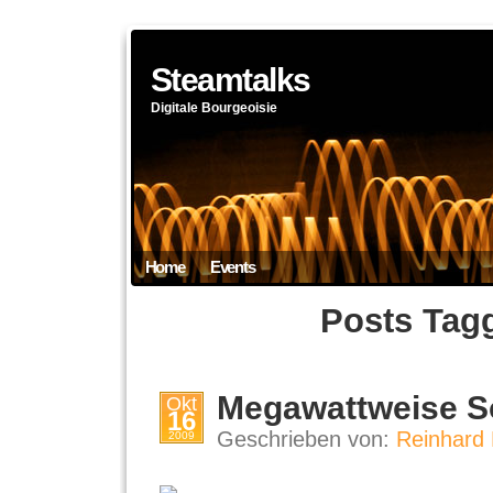
Steamtalks
Digitale Bourgeoisie
Home
Events
Posts Tag
Megawattweise 
Okt
16
Geschrieben von:
Reinhard 
2009