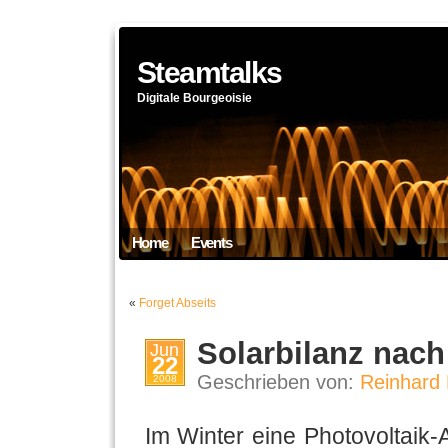
Steamtalks
Digitale Bourgeoisie
Home
Events
«
Forget Abseits
Solarbilanz nach
Jun
22
Geschrieben von:
Reinhard 
2008
Im Winter eine Photovoltaik-