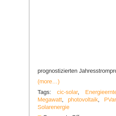
prognostizierten Jahresstromp
(more…)
Tags:
cic-solar
,
Energieernt
Megawatt
,
photovoltaik
,
PVa
Solarenergie