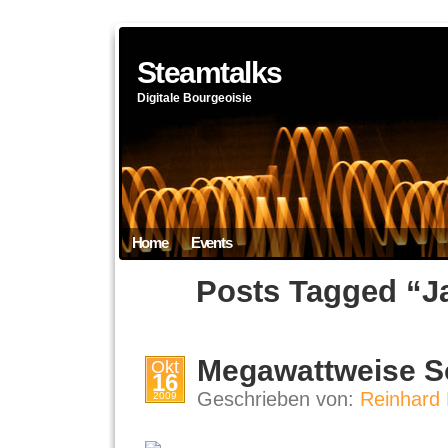
Steamtalks
Digitale Bourgeoisie
Home
Events
Posts Tagged “J
Megawattweise 
Okt
16
Geschrieben von:
Reinhard 
2009