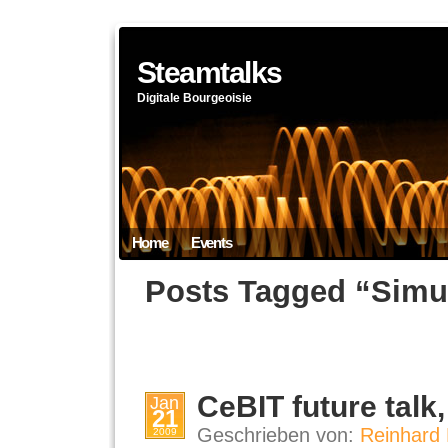
Steamtalks
Digitale Bourgeoisie
Home
Events
Posts Tagged “Simuli
CeBIT future talk
Jan
21
Geschrieben von:
Reinhard 
2009