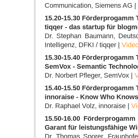
Communication, Siemens AG |
15.20-15.30 Förderprogamm
tiqqer - das startup für blogm
Dr. Stephan Baumann, Deutsc
Intelligenz, DFKI / tiqqer |
Vide
15.30-15.40 Förderprogamm
SemVox - Semantic Technolog
Dr. Norbert Pfleger, SemVox |
V
15.40-15.50 Förderprogamm
innoraise - Know Who Know
Dr. Raphael Volz, innoraise |
Vi
15.50-16.00 Förderprogamm 
Garant für leistungsfähige W
Dr. Thomas Sporer, Fraunhofer-