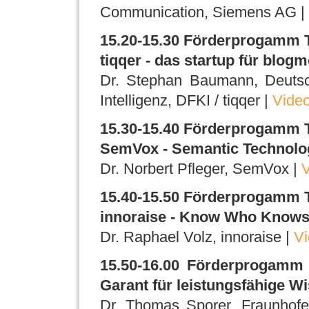
Communication, Siemens AG |
15.20-15.30 Förderprogamm
tiqqer - das startup für blogm
Dr. Stephan Baumann, Deutsc
Intelligenz, DFKI / tiqqer |
Vide
15.30-15.40 Förderprogamm
SemVox - Semantic Technolog
Dr. Norbert Pfleger, SemVox |
V
15.40-15.50 Förderprogamm
innoraise - Know Who Know
Dr. Raphael Volz, innoraise |
Vi
15.50-16.00 Förderprogamm 
Garant für leistungsfähige W
Dr. Thomas Sporer, Fraunhofer-