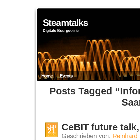
Steamtalks
Digitale Bourgeoisie
Home
Events
Posts Tagged “Infor
Saa
CeBIT future talk
Jan
21
Geschrieben von:
Reinhard 
2009