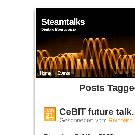
Steamtalks
Digitale Bourgeoisie
Home
Events
Posts Tagge
CeBIT future talk
Jan
21
Geschrieben von:
Reinhard 
2009