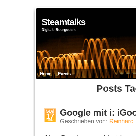
Steamtalks
Digitale Bourgeoisie
Home
Events
Posts T
Google mit i: iGo
Mai
17
Geschrieben von:
Reinhard 
2007