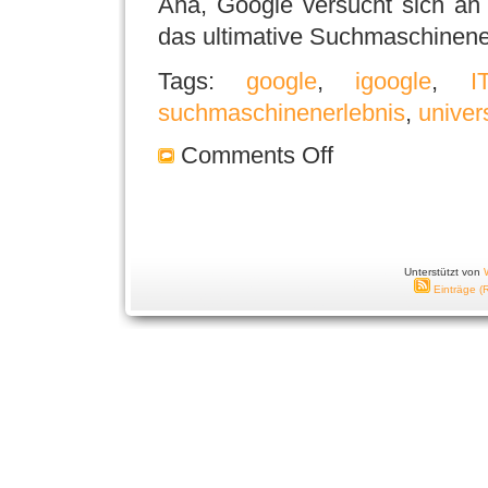
Aha, Google versucht sich a
das ultimative Suchmaschinener
Tags:
google
,
igoogle
,
I
suchmaschinenerlebnis
,
univer
Comments Off
Unterstützt von
Einträge (