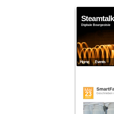
Steamtal
Digitale Bourgeoisie
Home
Events
SmartFac
Mai
23
Geschrieben 
2007