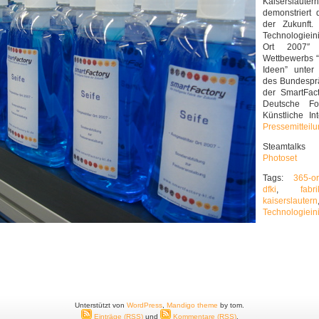
Kaisersla
demonstriert d
der Zukunft
Technologiein
Ort 2007″
Wettbewerbs “
Ideen” unter 
des Bundesprä
der SmartFac
Deutsche Fo
Künstliche In
Pressemitteil
Steamtalk
Photoset
Tags:
365-or
dfki
,
fabr
kaiserslautern
Technologieini
Unterstützt von
WordPress
,
Mandigo theme
by tom.
Einträge (RSS)
und
Kommentare (RSS)
.