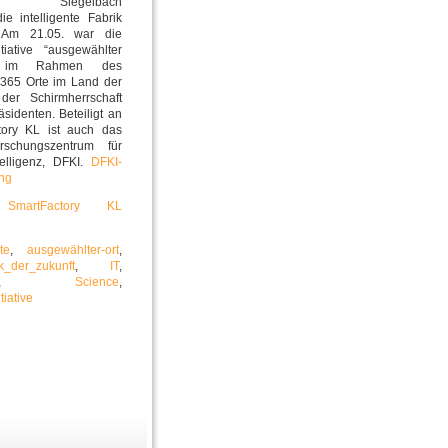
utern Siegelbach
ie intelligente Fabrik
. Am 21.05. war die
itiative “ausgewählter
 im Rahmen des
365 Orte im Land der
der Schirmherrschaft
sidenten. Beteiligt an
tory KL ist auch das
rschungszentrum für
telligenz, DFKI.
DFKI-
ung
s
SmartFactory KL
te
,
ausgewählter-ort
,
ik_der_zukunft
,
IT
,
,
Science
,
tiative