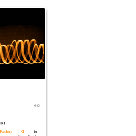
lks
tFactory KL
in