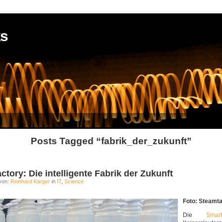
ks
Posts Tagged “fabrik_der_zukunft”
tory: Die intelligente Fabrik der Zukunft
von:
Reinhard Karger
in
IT
,
Science
Foto: Steamta
Die
Smar