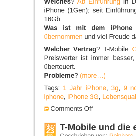
Welches
?
Ab Einführung
in D
iPhone (1Gen); seit Einführu
16Gb.
Was ist mit dem iPhone (
übernommen
und viel Freude d
Welcher Vertrag
? T-Mobile
C
Preiswerter ist immer besser
überteuert.
Probleme
?
(more…)
Tags:
1 Jahr iPhone
,
3g
,
9 n
iphone
,
iPhone 3G
,
Lebensquali
Comments Off
T-Mobile und die
Nov
23
Geschrieben von:
Reinhard 
2007