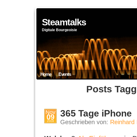
Steamtalks
Digitale Bourgeoisie
Home
Events
Posts Tag
365 Tage iPhone
Nov
09
Geschrieben von:
Reinhard 
2008