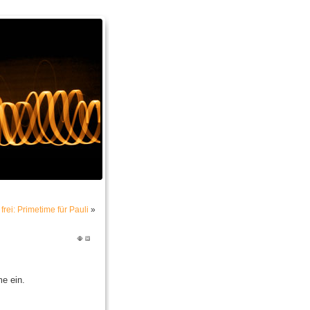
rei: Primetime für Pauli
»
e ein.