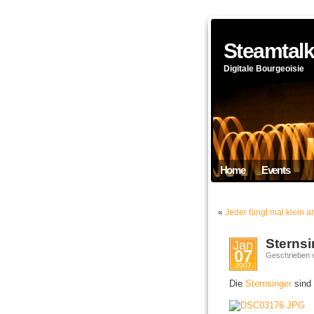
Steamtal
Digitale Bourgeoisie
Home
Events
«
Jeder fängt mal klein a
Sterns
Jan
07
Geschrieben 
2007
Die
Sternsinger
sind 