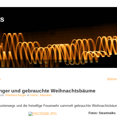
ks
n
Bühne f
inger und gebrauchte Weihnachtsbäume
von:
Reinhard Karger
in
Glück!
,
Klassiker
unterwegs und die freiwillige Feuerwehr sammelt gebrauchte Weihnachtsbäum
Fotos: Steamtalks