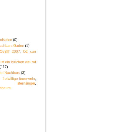
ufsehre
(0)
achbars Garten
(1)
 CeBIT 2007: O2 can
ist ein bißchen viel rot
(117)
bei Nachbars
(3)
:
freiwillige-feuerwehr
,
,
sternsinger
,
tsbaum