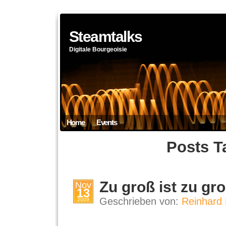
Steamtalks
Digitale Bourgeoisie
Home
Events
Posts T
Zu groß ist zu gr
Nov
13
Geschrieben von:
Reinhard 
2009