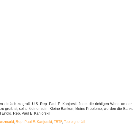
eben einfach zu groß. U.S. Rep. Paul E. Kanjorski findet die richtigen Worte an der r
as zu groß ist, sollte kleiner sein. Kleine Banken, kleine Probleme; werden die Ban
 Erfolg, Rep. Paul E. Kanjorski!
anzmarkt
,
Rep. Paul E. Kanjorski
,
TBTF
,
Too big to fail