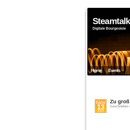
Steamtal
Digitale Bourgeoisie
Home
Events
Zu groß 
Nov
13
Geschrieben 
2009