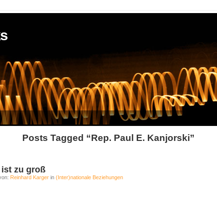
ks
Posts Tagged “Rep. Paul E. Kanjorski”
ist zu groß
von:
Reinhard Karger
in
(Inter)nationale Beziehungen