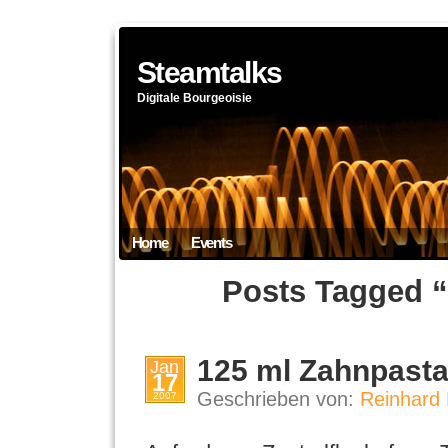
Steamtalks
Digitale Bourgeoisie
Home
Events
Posts Tagged “
125 ml Zahnpasta 
Jan
17
Geschrieben von:
Reinhard 
2007