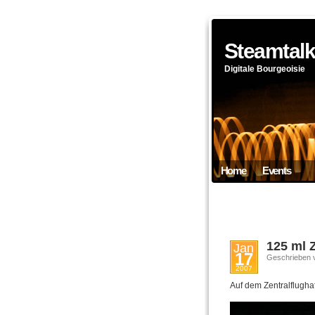
Steamtal
Digitale Bourgeoisie
Home
Events
125 ml 
Jan
17
Geschrieben 
2007
Auf dem Zentralflugha