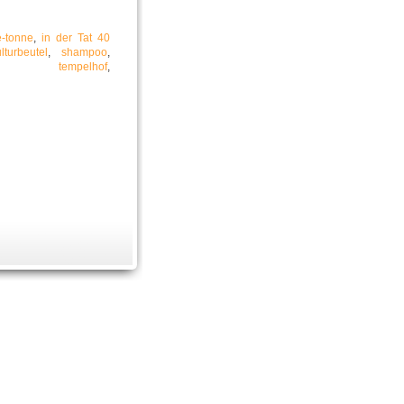
e-tonne
,
in der Tat 40
lturbeutel
,
shampoo
,
,
tempelhof
,