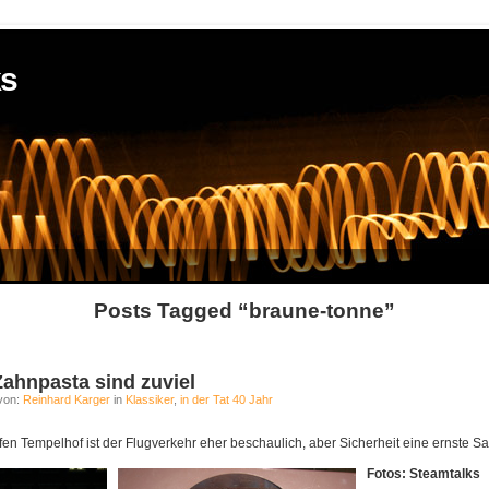
ks
Posts Tagged “braune-tonne”
Zahnpasta sind zuviel
von:
Reinhard Karger
in
Klassiker
,
in der Tat 40 Jahr
fen Tempelhof ist der Flugverkehr eher beschaulich, aber Sicherheit eine ernste S
Fotos: Steamtalks