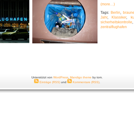
(more…)
Tags:
Berlin
,
braun
Jahr
,
Klassiker
,
ku
sicherheitskontrolle
zentralflughafen
Unterstützt von
WordPress
,
Mandigo theme
by tom.
Einträge (RSS)
und
Kommentare (RSS)
.