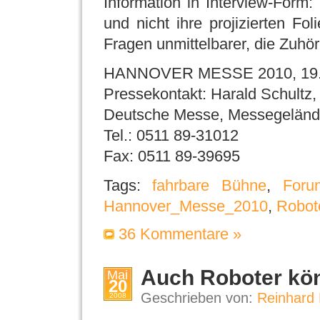
Information in Interview-Form:
und nicht ihre projizierten Fo
Fragen unmittelbarer, die Zuhör
HANNOVER MESSE 2010, 19.-2
Pressekontakt: Harald Schul
Deutsche Messe, Messegeländ
Tel.: 0511 89-31012
Fax: 0511 89-39695
Tags:
fahrbare Bühne
,
Foru
Hannover_Messe_2010
,
Robot
36 Kommentare »
Auch Roboter k
Mai
20
Geschrieben von:
Reinhard 
2008