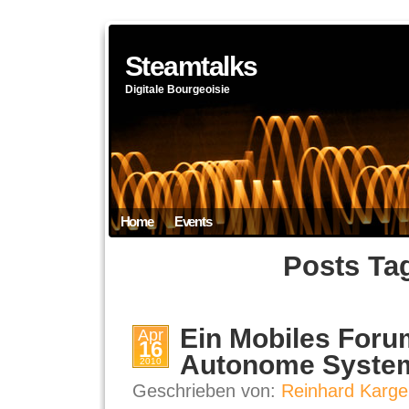
Steamtalks
Digitale Bourgeoisie
Home
Events
Posts Ta
Ein Mobiles Foru
Apr
16
Autonome Syste
2010
Geschrieben von:
Reinhard Karge