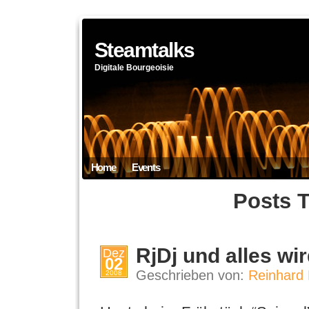
Steamtalks
Digitale Bourgeoisie
Home
Events
Posts 
RjDj und alles wi
Dez
02
Geschrieben von:
Reinhard 
2008