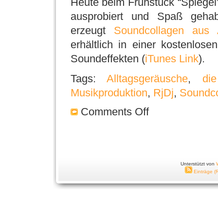
Heute beim Frühstück “Spiegel
ausprobiert und Spaß geha
erzeugt
Soundcollagen aus A
erhältlich in einer kostenlos
Soundeffekten (
iTunes Link
).
Tags:
Alltagsgeräusche
,
di
Musikproduktion
,
RjDj
,
Soundco
Comments Off
Unterstützt von
Einträge (