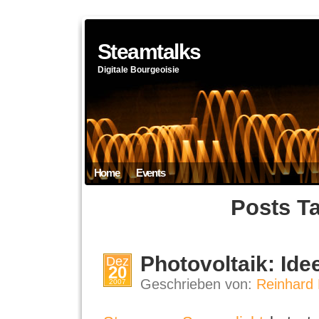
Steamtalks
Digitale Bourgeoisie
Home
Events
Posts T
Photovoltaik: Id
Dez
20
Geschrieben von:
Reinhard 
2007