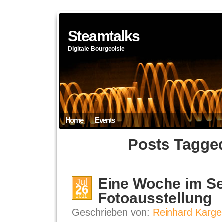
Steamtalks
Digitale Bourgeoisie
Home
Events
Posts Tagged
Eine Woche im Se
Jul
26
Fotoausstellung
2011
Geschrieben von:
Reinhard Karge