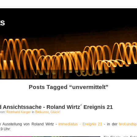
ks
Posts Tagged “unvermittelt”
rd Ansichtssache - Roland Wirtz´ Ereignis 21
von:
Reinhard Karger
in
Bildkunst
,
Glück!
e Ausstellung von Roland Wirtz -
immediatus - Ereignis 21
- in der
brot.undsp
19 Uhr: