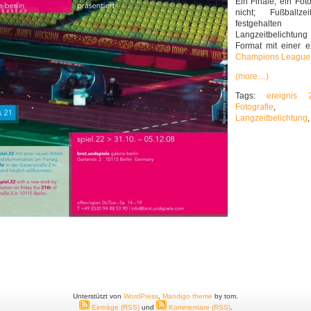
Ein Finale, ein Fot
nicht; Fußballze
festgehalte
Langzeitbelichtun
Format mit einer 
Champions League 
(more…)
Tags:
ereignis 
Fotografie
Langzeitbelichtung
Unterstützt von
WordPress
,
Mandigo theme
by tom.
Einträge (RSS)
und
Kommentare (RSS)
.