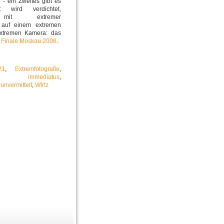
o - ein Zweites gibt es
it wird verdichtet,
n mit extremer
g auf einem extremen
extremen Kamera: das
Finale Moskau 2008
.
21
,
Extremfotografie
,
,
immediatus
,
,
unvermittelt
,
Wirtz