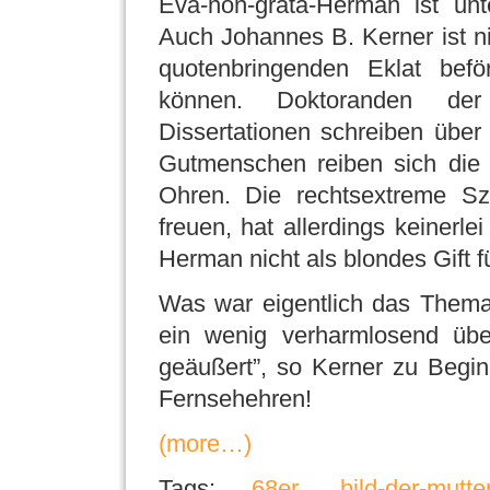
Eva-non-grata-Herman ist unt
Auch Johannes B. Kerner ist ni
quotenbringenden Eklat beför
können. Doktoranden der
Dissertationen schreiben übe
Gutmenschen reiben sich die
Ohren. Die rechtsextreme Sz
freuen, hat allerdings keinerlei
Herman nicht als blondes Gift f
Was war eigentlich das Thema
ein wenig verharmlosend über
geäußert”, so Kerner zu Begi
Fernsehehren!
(more…)
Tags:
68er
,
bild-der-mutte