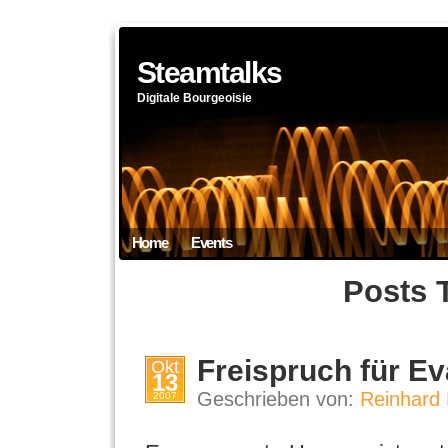
Steamtalks
Digitale Bourgeoisie
Home
Events
Posts 
Freispruch für E
Okt
13
Geschrieben von:
Reinhard 
2007