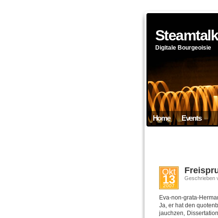
Steamtal
Digitale Bourgeoisie
Home
Events
Freispr
Okt
13
Geschrieben 
2007
Eva-non-grata-Herman
Ja, er hat den quoten
jauchzen, Dissertati