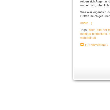
reiben sich Augen und
und ehrlich, inhaltlic
Was war eigentlich d
Dritten Reich geäußer
(more…)
Tags:
68er
,
bild-der-m
mediale-hinrichtung
,
wahlfreiheit
11 Kommentare »