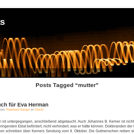
ks
Posts Tagged “mutter”
uch für Eva Herman
von:
Reinhard Karger
in
Glück!
 ist untergegangen, anschließend abgetaucht. Auch Johannes B. Kerner ist nicht
bringenden Eklat befördert, nicht verhindert, was er hätte können. Doktoranden de
onen schreiben über Kerners Sendung vom 9. Oktober. Die Gutmenschen reiben s