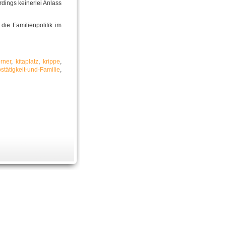
dings keinerlei Anlass
ie Familienpolitik im
rner
,
kitaplatz
,
krippe
,
stätigkeit-und-Familie
,