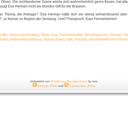
 Ohren. Die rechtsextreme Szene würde sich wahrscheinlich gerne freuen, hat aller
h taugt Eva Herman nicht als blondes Gift für die Braunen.
as Thema, die Anklage? “Eva Herman hätte sich ein wenig verharmlosend über d
t”, so Kerner zu Beginn der Sendung. Und? Freispruch, Euer Fernsehehren!
utter
,
bindungsverhalten
,
Eklat
,
eva
,
Familienpolitik
,
fernsehgericht
,
herman
,
Ke
mutter
,
Nationalsozialismus
,
Rausschmiss
,
talk
,
tribunal
,
Vereinbarkeit-von-Erwerb
Unterstützt von
WordPress
,
Mandigo theme
by tom.
Einträge (RSS)
und
Kommentare (RSS)
.