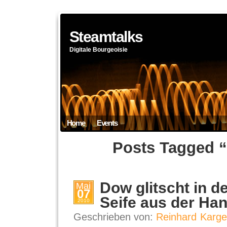
Steamtalks
Digitale Bourgeoisie
Home
Events
Posts Tagged 
Dow glitscht in d
Mai
07
Seife aus der Ha
2010
Geschrieben von:
Reinhard Karge