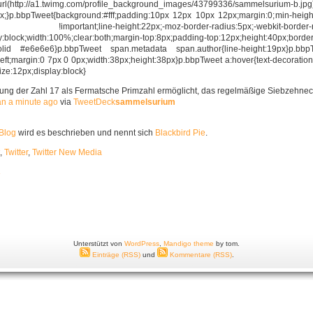
rl(http://a1.twimg.com/profile_background_images/43799336/sammelsurium-b.jpg
;}p.bbpTweet{background:#fff;padding:10px 12px 10px 12px;margin:0;min-height:
ant;line-height:22px;-moz-border-radius:5px;-webkit-border-rad
y:block;width:100%;clear:both;margin-top:8px;padding-top:12px;height:40px
 solid #e6e6e6}p.bbpTweet span.metadata span.author{line-height:19px}p.bb
:left;margin:0 7px 0 0px;width:38px;height:38px}p.bbpTweet a:hover{text-decoratio
ize:12px;display:block}
llung der Zahl 17 als Fermatsche Primzahl ermöglicht, das regelmäßige Siebzehneck 
an a minute ago
via
TweetDeck
sammelsurium
Blog
wird es beschrieben und nennt sich
Blackbird Pie
.
,
Twitter
,
Twitter New Media
»
Unterstützt von
WordPress
,
Mandigo theme
by tom.
Einträge (RSS)
und
Kommentare (RSS)
.