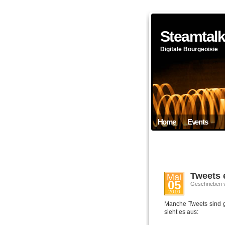
Steamtal
Digitale Bourgeoisie
Home
Events
Tweets 
Mai
05
Geschrieben 
2010
Manche Tweets sind g
sieht es aus: