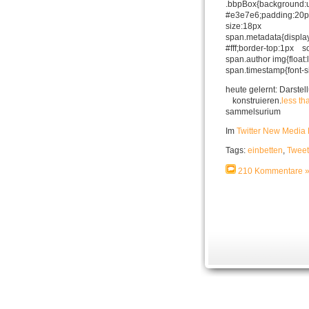
.bbpBox{background:u
#e3e7e6;padding:20px
size:18px !import
span.metadata{displa
#fff;border-top:1px
span.author img{float
span.timestamp{font-s
heute gelernt: Darste
konstruieren.
less th
sammelsurium
Im
Twitter New Media 
Tags:
einbetten
,
Tweet
210 Kommentare 