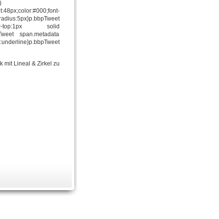
)
48px;color:#000;font-
ius:5px}p.bbpTweet
;border-top:1px solid
pTweet span.metadata
n:underline}p.bbpTweet
mit Lineal & Zirkel zu