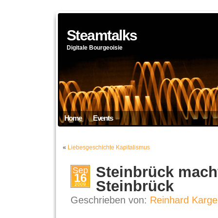
Steamtalks
Digitale Bourgeoisie
Home
Events
«
Liebesgeschichte Kapitalismus
Steinbrück mach
Sep
16
Steinbrück
2009
Geschrieben von:
Reinhard Karge