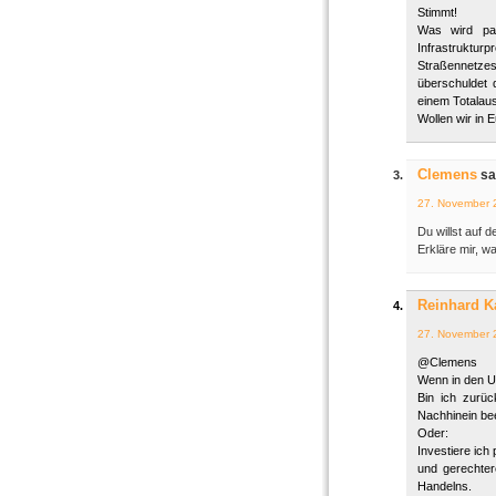
Stimmt!
Was wird pas
Infrastruktur
Straßennetzes
überschuldet 
einem Totalausfa
Wollen wir in E
Clemens
sa
27. November 
Du willst auf d
Erkläre mir, w
Reinhard K
27. November 
@Clemens
Wenn in den US
Bin ich zurüc
Nachhinein be
Oder:
Investiere ich
und gerechter
Handelns.