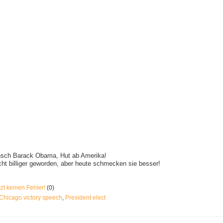
nsch Barack Obama, Hut ab Amerika!
cht billiger geworden, aber heute schmecken sie besser!
zt keinen Fehler!
(0)
Chicago victory speech
,
President elect