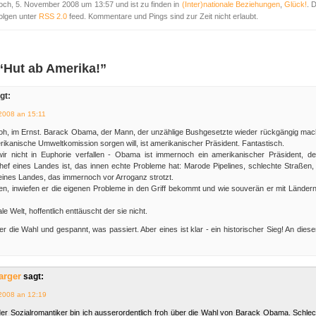
ch, 5. November 2008 um 13:57 und ist zu finden in
(Inter)nationale Beziehungen
,
Glück!
. 
olgen unter
RSS 2.0
feed. Kommentare und Pings sind zur Zeit nicht erlaubt.
“Hut ab Amerika!”
gt:
2008 an 15:11
roh, im Ernst. Barack Obama, der Mann, der unzählige Bushgesetzte wieder rückgängig mache
rikanische Umweltkomission sorgen will, ist amerikanischer Präsident. Fantastisch.
ir nicht in Euphorie verfallen - Obama ist immernoch ein amerikanischer Präsident, d
ef eines Landes ist, das innen echte Probleme hat: Marode Pipelines, schlechte Straßen,
eines Landes, das immernoch vor Arroganz strotzt.
en, inwiefen er die eigenen Probleme in den Griff bekommt und wie souverän er mit Länder
reale Welt, hoffentlich enttäuscht der sie nicht.
ber die Wahl und gespannt, was passiert. Aber eines ist klar - ein historischer Sieg! An di
arger
sagt:
2008 an 12:19
er Sozialromantiker bin ich ausserordentlich froh über die Wahl von Barack Obama. Schle