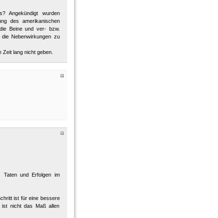
as? Angekündigt wurden
tung des amerikanischen
 die Beine und ver- bzw.
en die Nebenwirkungen zu
e Zeit lang nicht geben.
, Taten und Erfolgen im
ritt ist für eine bessere
 ist nicht das Maß allen