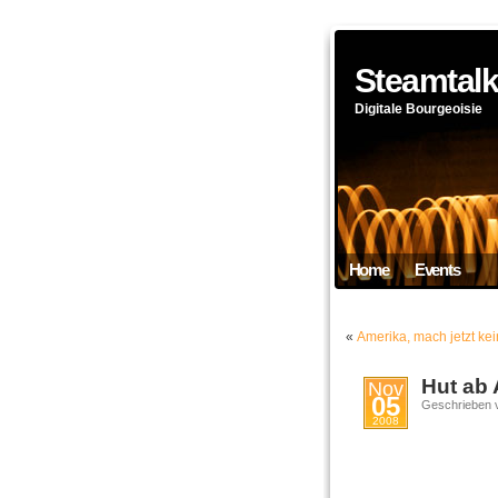
Steamtal
Digitale Bourgeoisie
Home
Events
«
Amerika, mach jetzt kei
Hut ab 
Nov
05
Geschrieben 
2008