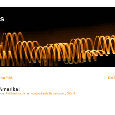
ks
nen Fehler!
Die 
Amerika!
von:
Reinhard Karger
in
(Inter)nationale Beziehungen
,
Glück!