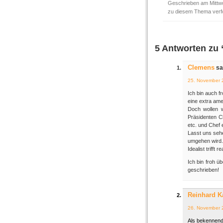
Geschrieben am Mittwo
zu diesem Thema verf
5 Antworten zu 
Clemens
sa
25. November 
Ich bin auch f
eine extra ame
Doch wollen w
Präsidenten Ch
etc. und Chef 
Lasst uns seh
umgehen wird.
Idealist trifft 
Ich bin froh ü
geschrieben!
Reinhard K
26. November 
Als bekennend