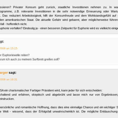
sieren? Privater Konsum geht zurück, staatliche Investitionen nehmen zu. In w
programme, z.B. relevante Investitionen in die sehr notwendige Erneuerung oder War
. Das reduziert Arbeitslosigkeit, hilft der Konsumfreude und dem Wohlstandsgefühl auf
den amerikanischen Staat. Die aktuelle Gefahr wird gebannt, aber möglicherweise führ
ll - hoffentlich nicht.
uphorie verfallen? Eindeutig ja - einen besseren Zeitpunkt für Euphorie wird es vielleicht einig
gt:
2008 an 15:15
er Euphoriewelle reiten?
arum ich auch zu meinem Surfbrett greifen soll?
arger
sagt:
2008 an 16:31
A ein charismatischer Farbiger Präsident wird, kann jeder für sich entscheiden:
khaltend und erfahren, skeptisch und abgebrüht und lasse mich nur von Ergebnissen
eindrucken.
 persönliche und romantische Hoffnung, dass dies eine einmalige Chance und ein wichtiger Sch
e Welt - wissend, dass der Erfolgsfall unwahrscheinlich ist. Die mögliche Enttäuschung