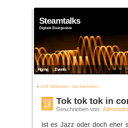
Steamtalks
Digitale Bourgeoisie
Home
Events
«
J.N.R. Wiedemann - Jazz Impressions
Tok tok tok in co
Sep
19
Geschrieben von:
Administr
2005
Ist es Jazz oder doch eher s