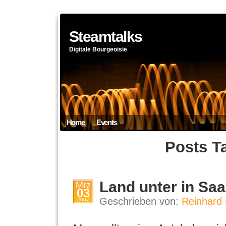
Steamtalks
Digitale Bourgeoisie
Home
Events
Posts T
Land unter in Sa
Mrz
03
Geschrieben von:
Reinhard 
2007