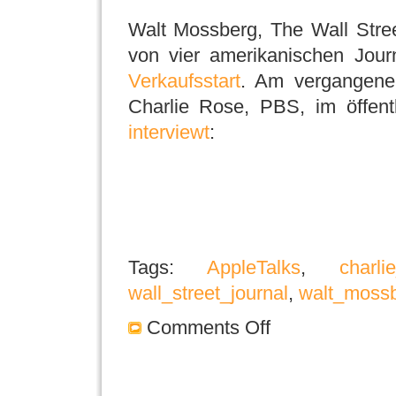
Walt Mossberg, The Wall Stree
von vier amerikanischen Jour
Verkaufsstart
. Am vergangene
Charlie Rose, PBS, im öffen
interviewt
:
Tags:
AppleTalks
,
charli
wall_street_journal
,
walt_moss
Comments Off