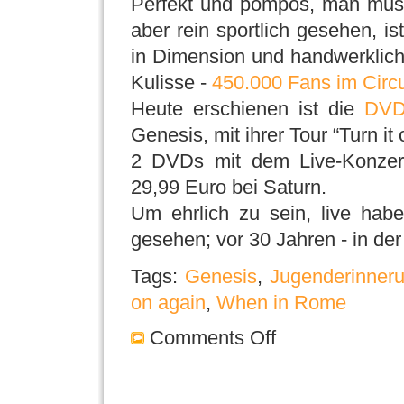
Perfekt und pompös, man mu
aber rein sportlich gesehen,
in Dimension und handwerklic
Kulisse -
450.000 Fans im Circu
Heute erschienen ist die
DVD
Genesis, mit ihrer Tour “Turn it
2 DVDs mit dem Live-Konzert,
29,99 Euro bei Saturn.
Um ehrlich zu sein, live hab
gesehen; vor 30 Jahren - in de
Tags:
Genesis
,
Jugenderinner
on again
,
When in Rome
Comments Off