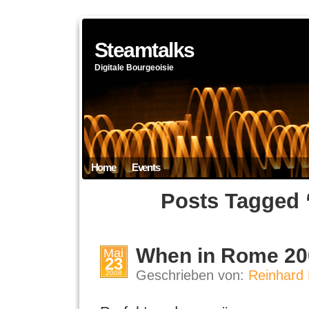
Steamtalks
Digitale Bourgeoisie
Home
Events
Posts Tagged
When in Rome 20
Mai
23
Geschrieben von:
Reinhard 
2008