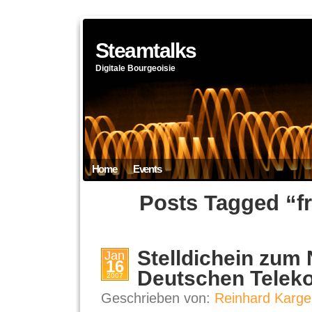
Steamtalks
Digitale Bourgeoisie
Home
Events
Posts Tagged “fr
Stelldichein zum 
Jan
16
Deutschen Telek
2007
Geschrieben von:
Reinhard Karge