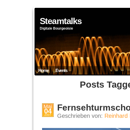
Steamtalks
Digitale Bourgeoisie
Home
Events
Posts Tagg
Fernsehturmscho
Mai
04
Geschrieben von:
Reinhard 
2007