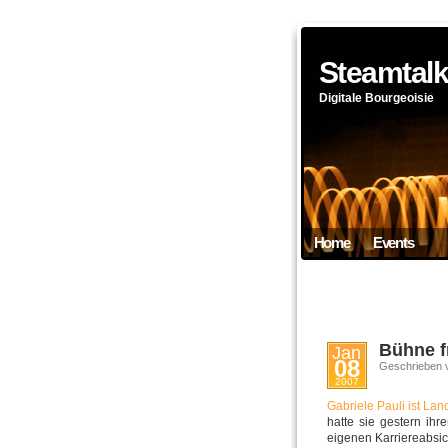
Steamtal
Digitale Bourgeoisie
Home
Events
Bühne fr
Jan
08
Geschrieben 
2007
Gabriele Pauli ist La
hatte sie gestern ihr
eigenen Karriereabsi