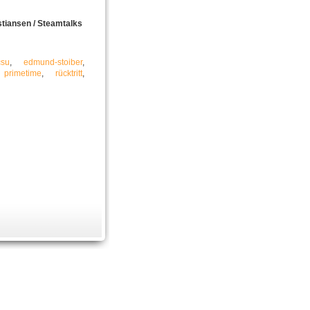
stiansen / Steamtalks
csu
,
edmund-stoiber
,
,
primetime
,
rücktritt
,