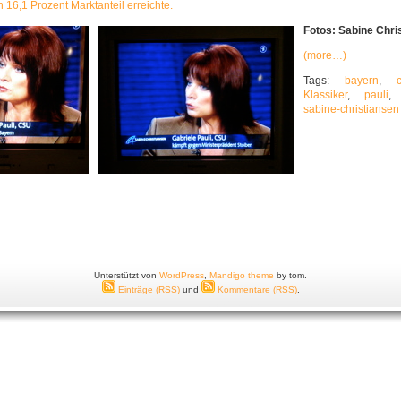
 16,1 Prozent Marktanteil erreichte.
Fotos: Sabine Chri
(more…)
Tags:
bayern
,
Klassiker
,
pauli
sabine-christiansen
Unterstützt von
WordPress
,
Mandigo theme
by tom.
Einträge (RSS)
und
Kommentare (RSS)
.