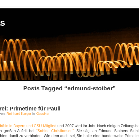
ks
Posts Tagged “edmund-stoiber”
ei: Primetime für Pauli
von:
Reinhard Karger
in
Klassiker
ndrätin in Bayern und CSU-Mitglied
und 2007 wird ihr Jahr. Nach einigen Zeitungsbe
en großen Auftritt bei
“Sabine Christiansen”
. Sie sägt an Edmund Stoibers Stuhl 
chten damit zu verbinden. Wie dem auch sei; Sie hatte eine bundesweite Primet