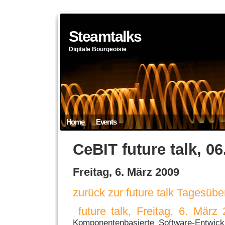
Steamtalks
Digitale Bourgeoisie
Home
Events
CeBIT future talk, 06
Freitag, 6. März 2009
zurück zur future talk Tagesübe
future talk, Freitag, 6. März
Komponentenbasierte Software-Entwickl