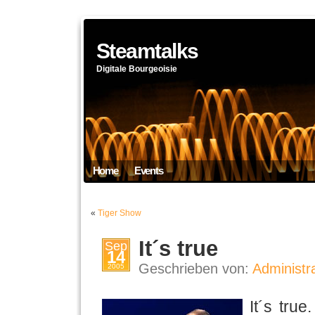
Steamtalks
Digitale Bourgeoisie
Home
Events
«
Tiger Show
It´s true
Sep
14
Geschrieben von:
Administr
2005
It´s tru